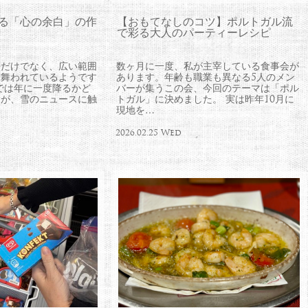
える「心の余白」の作
【おもてなしのコツ】ポルトガル流
で彩る大人のパーティーレシピ
帯だけでなく、広い範囲
数ヶ月に一度、私が主宰している食事会が
見舞われているようです
あります。年齢も職業も異なる5人のメン
では年に一度降るかど
バーが集うこの会、今回のテーマは「ポル
すが、雪のニュースに触
トガル」に決めました。 実は昨年10月に
現地を…
2026.02.25 Wed