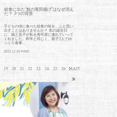
給食に出た“鯨の竜田揚げ”はなぜ消え
た？ 3つの背景
子どもの頃に食べた給食の味を、ふと思い
出すことはありませんか？ 私の誕生日
に、娘と息子が私を寿司屋に連れていって
くれました。昨年と同じく、親子3人でゆ
っくり食事…
2025.12.10 Wed
19
20
21
22
23
24
25
26
LAST