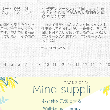
クリームで見つけ
なぜデンマーク人は「同じ店」に通
もてなし」と「もの
うのか？食事で深める人間関係と信
頼のつくり方
私の密かな楽しみとなっ
これまで世界中のさまざまな国の方々とお
のスーパーマーケットや
仕事をしてきましたが、一番長く、そして
とです。並んでいる商品
深いお付き合いが続いているのは、やはり
味していると、その国の
デンマークの企業です。 デンマークの
人々には「…
2026.01.21 Wed
4
5
6
7
8
9
10
11
12
13
14
15
16
17
18
PAGE 2 OF 26