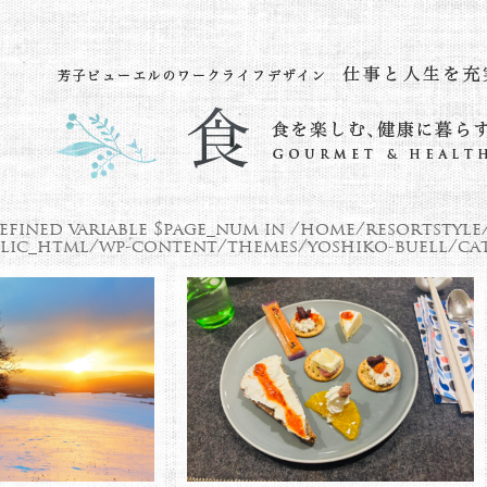
efined variable $page_num in
/home/resortstyle
lic_html/wp-content/themes/yoshiko-buell/cat