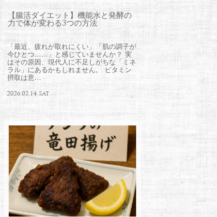
【腸活ダイエット】機能水と発酵の
力で体が変わる3つの方法
「最近、疲れが取れにくい」「肌の調子が
今ひとつ……」と感じていませんか？ 実
はその原因、現代人に不足しがちな「ミネ
ラル」にあるかもしれません。 ビタミン
摂取は意…
2026.02.14 Sat