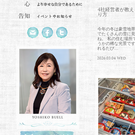
4社経営者が教
り方
今年の冬は豪雪地
でたくさんの雪に
ね。 私の住む場所
うかの稀な光景で
れるたび…
2026.03.04 Wed