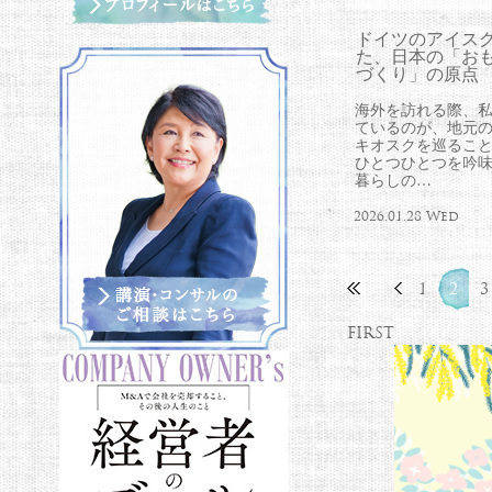
ドイツのアイス
た、日本の「お
づくり」の原点
海外を訪れる際、
ているのが、地元
キオスクを巡るこ
ひとつひとつを吟
暮らしの…
2026.01.28 Wed
1
2
3
FIRST