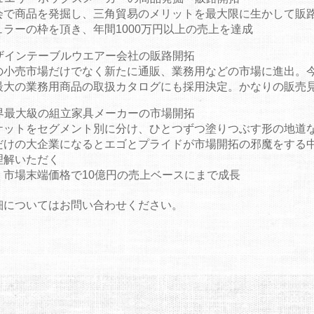
会で商品を発掘し、三角貿易のメリットを最大限に生かして販
ュラーの枠を頂き、年間1000万円以上の売上を達成
ザインテーブルウエアー会社の販路開拓
の小売市場だけでなく新たに通販、業務用などの市場に進出。今
最大の業務用商品の取扱カタログにも採用決定。かなりの販売
界最大級の組立家具メーカーの市場開拓
ケットをセグメント別に分け、ひとつずつ塗りつぶす形の地道
だけの大企業になるとエゴとプライドが市場開拓の邪魔をする中
理解いただく
、市場末端価格で10億円の売上ベースにまで成長
細についてはお問い合わせください。