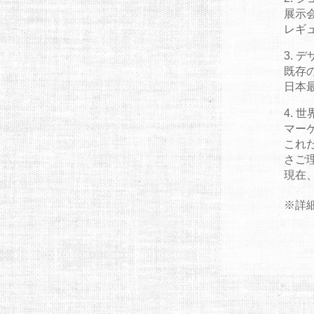
展示
レギ
デ
既存
日本
世
マー
これ
さご
現在
※詳