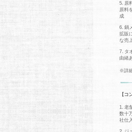
原
原料
成
鍋
拡販
な売上
タ
由緒
※詳
【コ
老
数十
社仕
ジ