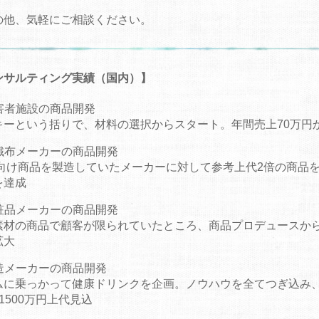
の他、気軽にご相談ください。
ンサルティング実績（国内）】
害者施設の商品開発
キーという括りで、材料の選択からスタート。年間売上70万円か
織布メーカーの商品開発
S向け商品を製造していたメーカーに対して参考上代2倍の商品
を達成
粧品メーカーの商品開発
素材の商品で顧客が限られていたところ、商品プロデュースから
拡大
造メーカーの商品開発
ムに乗っかって健康ドリンクを企画。ノウハウを全てつぎ込み、初
1500万円上代見込