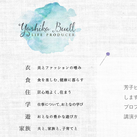
芳子
しま
プロ
講演