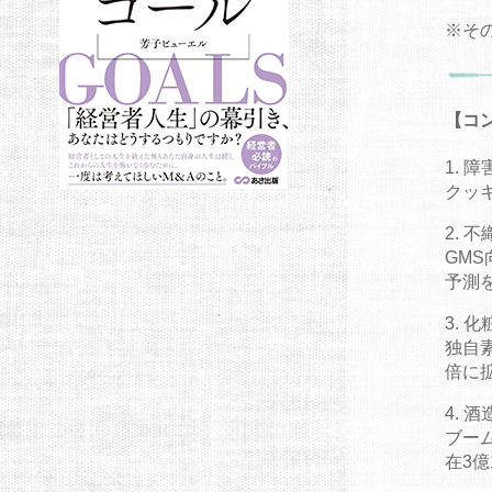
※そ
【コ
障
クッ
不
GM
予測
化
独自
倍に
酒
ブー
在3億