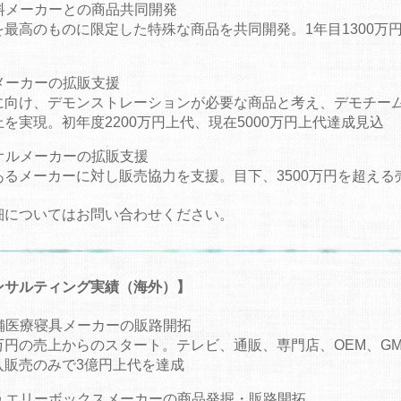
料メーカーとの商品共同開発
を最高のものに限定した特殊な商品を共同開発。1年目1300万円
メーカーの拡販支援
に向け、デモンストレーションが必要な商品と考え、デモチー
を実現。初年度2200万円上代、現在5000万円上代達成見込
オルメーカーの拡販支援
あるメーカーに対し販売協力を支援。目下、3500万円を超える
細についてはお問い合わせください。
ンサルティング実績（海外）】
舗医療寝具メーカーの販路開拓
万円の売上からのスタート。テレビ、通販、専門店、OEM、G
入販売のみで3億円上代を達成
ュエリーボックスメーカーの商品発掘・販路開拓