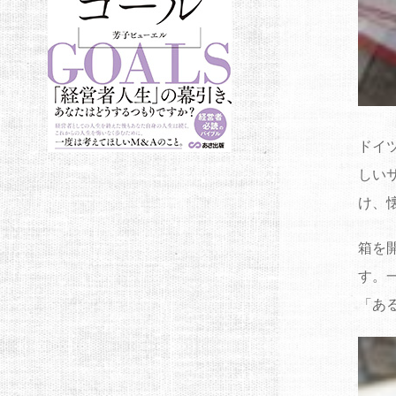
ドイ
しい
け、
箱を
す。
「あ