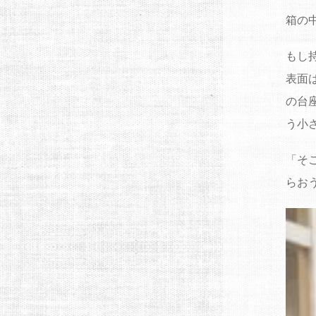
箱の
もし
表面
の台
う小
「そ
らお