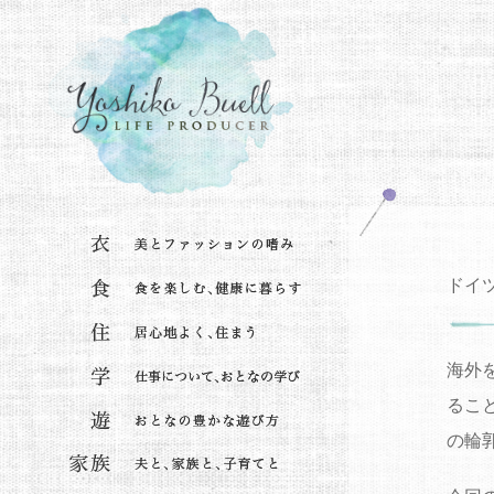
ドイ
海外
るこ
の輪