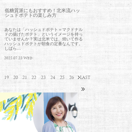
低糖質派にもおすすめ！北米流ハッ
シュドポテトの楽しみ方
あなたは「ハッシュドポテト＝マクドナル
ドの揚げたポテト」というイメージを持っ
ていませんか？実は北米では、焼いて作る
ハッシュドポテトが朝食の定番なんです。
しばら…
2025.07.23 Wed
19
20
21
22
23
24
25
26
LAST