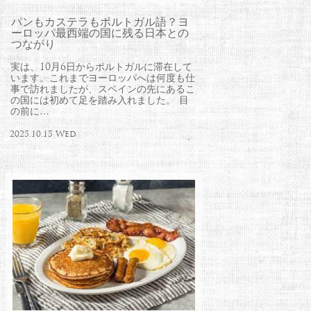
パンもカステラもポルトガル語？ヨ
ーロッパ最西端の国に残る日本との
つながり
実は、10月6日からポルトガルに滞在して
います。これまでヨーロッパへは何度も仕
事で訪れましたが、スペインの先にあるこ
の国には初めて足を踏み入れました。 目
の前に…
2025.10.15 Wed