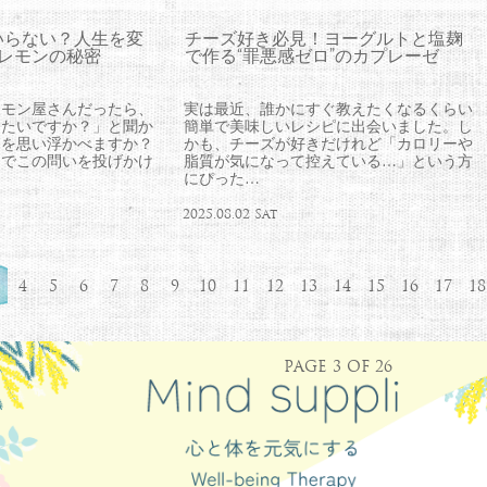
いらない？人生を変
チーズ好き必見！ヨーグルトと塩麹
レモンの秘密
で作る“罪悪感ゼロ”のカプレーゼ
レモン屋さんだったら、
実は最近、誰かにすぐ教えたくなるくらい
りたいですか？」と聞か
簡単で美味しいレシピに出会いました。し
えを思い浮かべますか？
かも、チーズが好きだけれど「カロリーや
ーでこの問いを投げかけ
脂質が気になって控えている…」という方
にぴった…
2025.08.02 Sat
4
5
6
7
8
9
10
11
12
13
14
15
16
17
18
PAGE 3 OF 26