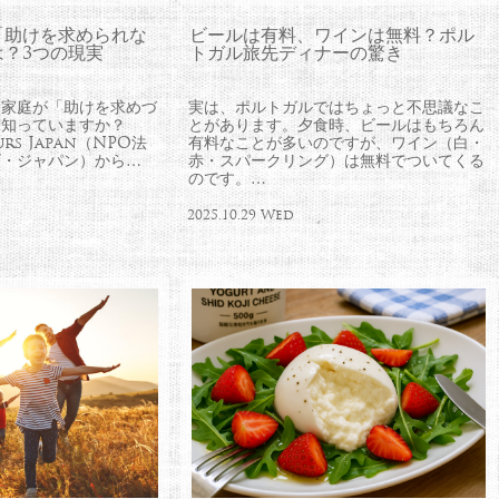
「助けを求められな
ビールは有料、ワインは無料？ポル
？3つの現実
トガル旅先ディナーの驚き
親家庭が「助けを求めづ
実は、ポルトガルではちょっと不思議なこ
を知っていますか？
とがあります。夕食時、ビールはもちろん
urs Japan（NPO法
有料なことが多いのですが、ワイン（白・
ズ・ジャパン）から…
赤・スパークリング）は無料でついてくる
のです。…
2025.10.29 Wed