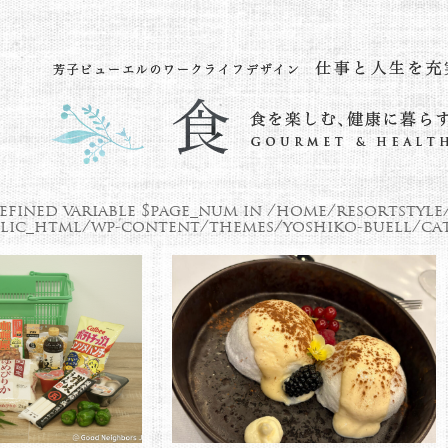
efined variable $page_num in
/home/resortstyle
lic_html/wp-content/themes/yoshiko-buell/cat