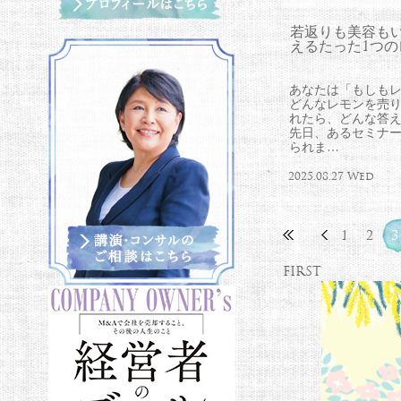
若返りも美容も
えるたった1つの
あなたは「もしも
どんなレモンを売
れたら、どんな答
先日、あるセミナ
られま…
2025.08.27 Wed
1
2
3
FIRST