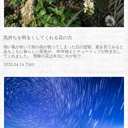
気持ちを明るくしてくれる花の力
強い風が吹いて桜の花が散ってしまった日の翌朝、庭を見てみると
あちこちに春らしい景色が。 昨年植えたチューリップが咲き出し
てくれました。 雪柳の花は本当に今が旬で…
2020.04.16 Thu