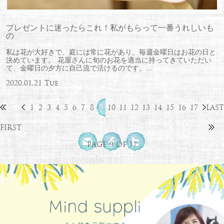
プレゼントに迷ったらこれ！私がもらって一番うれしいも
の
私は花が大好きで、庭には常に花があり、毎週金曜日はお花の日と
決めています。 花屋さんに旬のお花を適当に持ってきていただい
て、金曜日の夕方に自己流で活けるのです。…
2020.01.21 Tue
1
2
3
4
5
6
7
8
9
10
11
12
13
14
15
16
17
LAST
FIRST
PAGE 9 OF 17