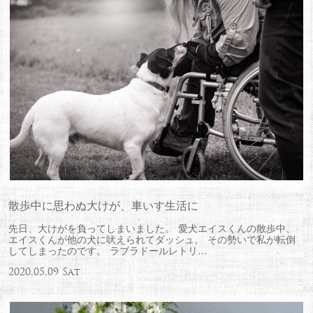
散歩中に思わぬ大けが、車いす生活に
先日、大けがを負ってしまいました。 愛犬エイスくんの散歩中、
エイスくんが他の犬に吠えられてダッシュ。 その勢いで私が転倒
してしまったのです。 ラブラドールレトリ…
2020.05.09 Sat