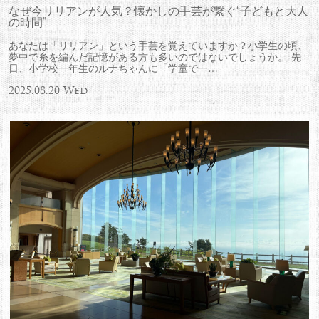
なぜ今リリアンが人気？懐かしの手芸が繋ぐ“子どもと大人
の時間”
あなたは「リリアン」という手芸を覚えていますか？小学生の頃、
夢中で糸を編んだ記憶がある方も多いのではないでしょうか。 先
日、小学校一年生のルナちゃんに「学童で一…
2025.08.20 Wed