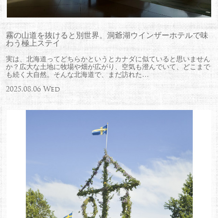
霧の山道を抜けると別世界。洞爺湖ウインザーホテルで味
わう極上ステイ
実は、北海道ってどちらかというとカナダに似ていると思いません
か？広大な土地に牧場や畑が広がり、空気も澄んでいて、どこまで
も続く大自然。そんな北海道で、まだ訪れた…
2025.08.06 Wed