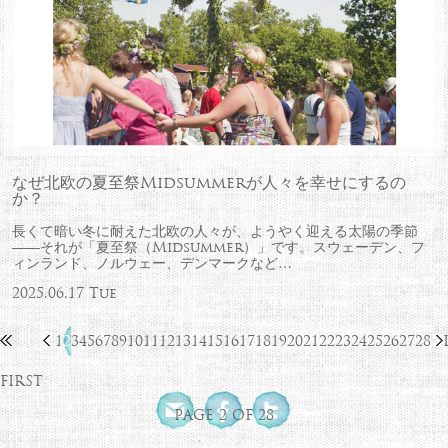
なぜ北欧の夏至祭Midsummerが人々を幸せにするの
か？
長くて暗い冬に耐えた北欧の人々が、ようやく迎える太陽の季節
――それが「夏至祭（Midsummer）」です。スウェーデン、フ
ィンランド、ノルウェー、デンマークなど…
2025.06.17 Tue
1
2
3
4
5
6
7
8
9
10
11
12
13
14
15
16
17
18
19
20
21
22
23
24
25
26
27
28
FIRST
PAGE 2 OF 28