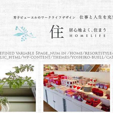
efined variable $page_num in
/home/resortstyle
lic_html/wp-content/themes/yoshiko-buell/cat