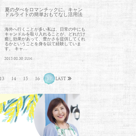
夏の夕べをロマンチックに。キャン
ドルライトの簡単おもてなし活用法
海外へ行くことが多い私は、日常の中にも
キャンドルを取り入れることが、どれだけ
癒し効果があって、豊かさを提供してくれ
るかということを身を以て経験していま
す。 キャ…
2015.08.30 Sun
13
14
15
16
17
LAST