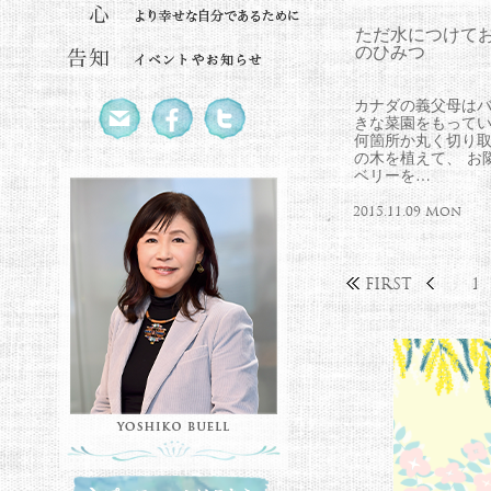
ただ水につけて
のひみつ
カナダの義父母は
きな菜園をもってい
何箇所か丸く切り
の木を植えて、 お
ベリーを…
2015.11.09 Mon
FIRST
1