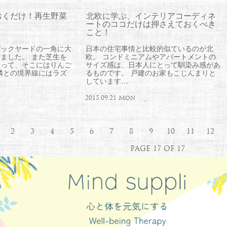
おくだけ！再生野菜
北欧に学ぶ、インテリアコーディネ
ートのココだけは押さえておくべき
こと！
バックヤードの一角に大
日本の住宅事情と比較的似ているのが北
ました。 また芝生を
欧。 コンドミニアムやアパートメントの
取って、そこにはりんご
サイズ感は、日本人にとって馴染み感があ
隣との境界線にはラズ
るものです。 戸建のお家もこじんまりと
しています…
2015.09.21 Mon
2
3
4
5
6
7
8
9
10
11
12
PAGE 17 OF 17