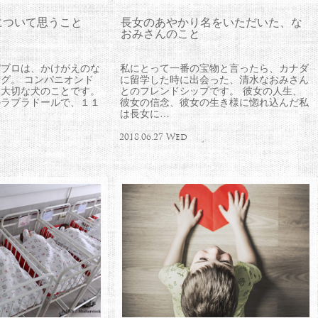
について思うこと
長女のあやかり名をいただいた、な
おみさんのこと
パブロは、かけがえのな
私にとって一番の宝物と言ったら、カナダ
グ。 コンパニオンド
に留学した時に出会った、清水なおみさん
に大切な犬のことです。
とのフレンドシップです。 彼女の人生、
のラブラドールで、１１
彼女の信念、彼女の生き様に惚れ込んだ私
は長女に…
2018.06.27 Wed