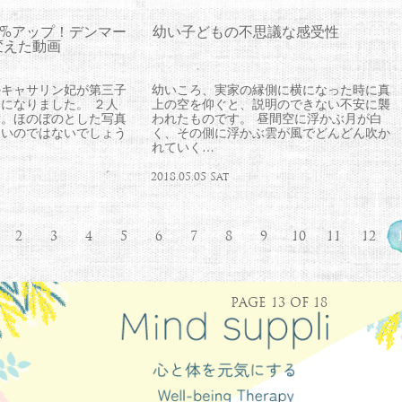
4%アップ！デンマー
幼い子どもの不思議な感受性
変えた動画
のキャサリン妃が第三子
幼いころ、実家の縁側に横になった時に真
になりました。 ２人
上の空を仰ぐと、説明のできない不安に襲
女。ほのぼのとした写真
われたものです。 昼間空に浮かぶ月が白
多いのではないでしょう
く、その側に浮かぶ雲が風でどんどん吹か
れていく…
2018.05.05 Sat
2
3
4
5
6
7
8
9
10
11
12
PAGE 13 OF 18