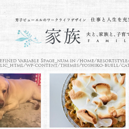
efined variable $page_num in
/home/resortstyle
lic_html/wp-content/themes/yoshiko-buell/cat