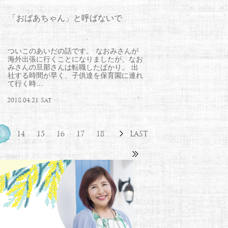
「おばあちゃん」と呼ばないで
ついこのあいだの話です。 なおみさんが
海外出張に行くことになりましたが、なお
みさんの旦那さんは転職したばかり。 出
社する時間が早く、子供達を保育園に連れ
て行く時…
2018.04.21 Sat
13
14
15
16
17
18
LAST