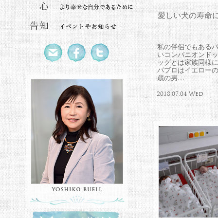
愛しい犬の寿命
私の伴侶でもある
いコンパニオンドッ
ッグとは家族同様
パブロはイエロー
歳の男…
2018.07.04 Wed