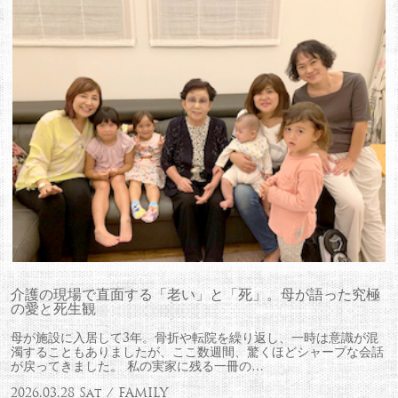
介護の現場で直面する「老い」と「死」。母が語った究極
の愛と死生観
母が施設に入居して3年。骨折や転院を繰り返し、一時は意識が混
濁することもありましたが、ここ数週間、驚くほどシャープな会話
が戻ってきました。 私の実家に残る一冊の…
2026.03.28 Sat / FAMILY