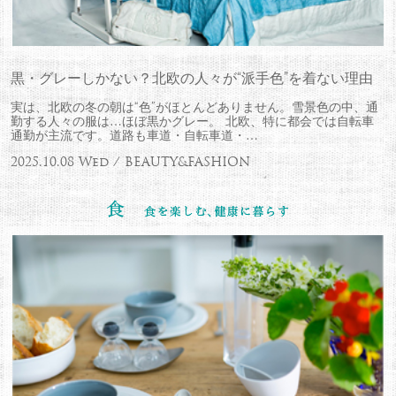
黒・グレーしかない？北欧の人々が“派手色”を着ない理由
実は、北欧の冬の朝は“色”がほとんどありません。雪景色の中、通
勤する人々の服は…ほぼ黒かグレー。 北欧、特に都会では自転車
通勤が主流です。道路も車道・自転車道・…
2025.10.08 Wed / BEAUTY&FASHION