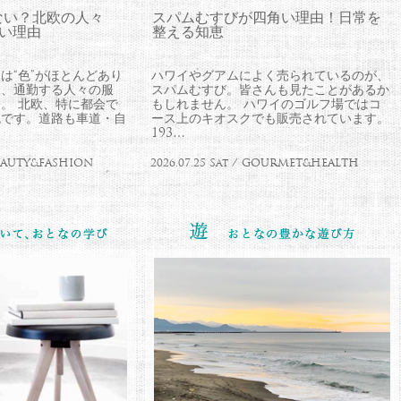
ない？北欧の人々
スパムむすびが四角い理由！日常を
ない理由
整える知恵
は“色”がほとんどあり
ハワイやグアムによく売られているのが、
中、通勤する人々の服
スパムむすび。皆さんも見たことがあるか
。 北欧、特に都会で
もしれません。 ハワイのゴルフ場ではコ
流です。道路も車道・自
ース上のキオスクでも販売されています。
193…
 BEAUTY&FASHION
2026.07.25 Sat / GOURMET&HEALTH