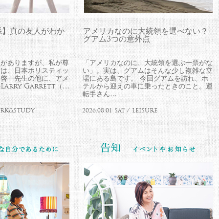
係】真の友人がわか
アメリカなのに大統領を選べない？
グアム3つの意外点
とがありますが、私が尊
「アメリカなのに、大統領を選ぶ一票がな
師は、日本ホリスティッ
い」。実は、グアムはそんな少し複雑な立
井啓一先生の他に、アメ
場にある島です。 今回グアムを訪れ、ホ
rry Garrett（…
テルから迎えの車に乗ったときのこと。運
転手さん…
WORK&STUDY
2026.08.01 Sat / LEISURE