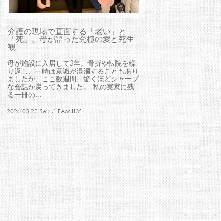
介護の現場で直面する「老い」と
「死」。母が語った究極の愛と死生
観
母が施設に入居して3年。骨折や転院を繰
り返し、一時は意識が混濁することもあり
ましたが、ここ数週間、驚くほどシャープ
な会話が戻ってきました。 私の実家に残
る一冊の…
2026.03.28 Sat / FAMILY