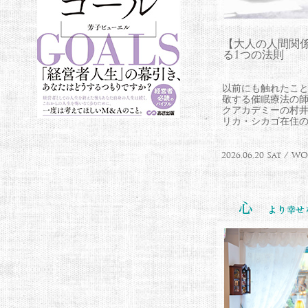
【大人の人間関
る1つの法則
以前にも触れたこ
敬する催眠療法の
クアカデミーの村
リカ・シカゴ在住のLa
2026.06.20 Sat / 