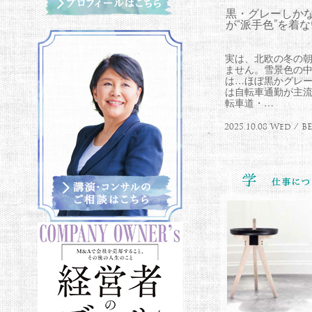
黒・グレーしか
が“派手色”を着
実は、北欧の冬の朝
ません。雪景色の
は…ほぼ黒かグレー
は自転車通勤が主
転車道・…
2025.10.08 Wed /