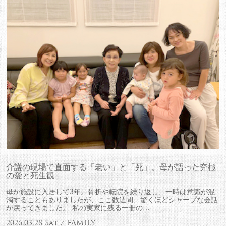
介護の現場で直面する「老い」と「死」。母が語った究極
の愛と死生観
母が施設に入居して3年。骨折や転院を繰り返し、一時は意識が混
濁することもありましたが、ここ数週間、驚くほどシャープな会話
が戻ってきました。 私の実家に残る一冊の…
2026.03.28 Sat / FAMILY