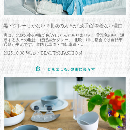
黒・グレーしかない？北欧の人々が“派手色”を着ない理由
実は、北欧の冬の朝は“色”がほとんどありません。雪景色の中、通
勤する人々の服は…ほぼ黒かグレー。 北欧、特に都会では自転車
通勤が主流です。道路も車道・自転車道・…
2025.10.08 Wed / BEAUTY&FASHION