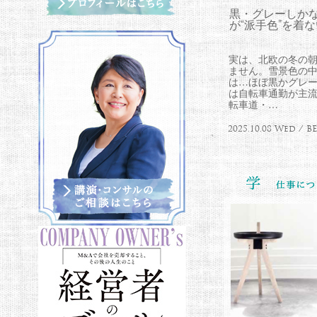
黒・グレーしか
が“派手色”を着
実は、北欧の冬の朝
ません。雪景色の
は…ほぼ黒かグレー
は自転車通勤が主
転車道・…
2025.10.08 Wed /