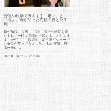
介護の現場で直面する「老い」と
「死」。母が語った究極の愛と死生
観
母が施設に入居して3年。骨折や転院を繰
り返し、一時は意識が混濁することもあり
ましたが、ここ数週間、驚くほどシャープ
な会話が戻ってきました。 私の実家に残
る一冊の…
2026.03.28 Sat / FAMILY