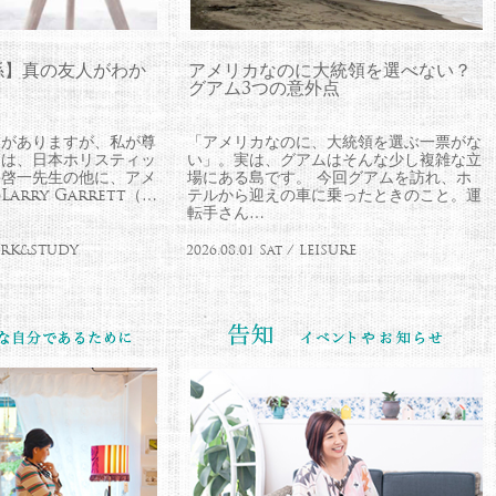
係】真の友人がわか
アメリカなのに大統領を選べない？
グアム3つの意外点
とがありますが、私が尊
「アメリカなのに、大統領を選ぶ一票がな
師は、日本ホリスティッ
い」。実は、グアムはそんな少し複雑な立
井啓一先生の他に、アメ
場にある島です。 今回グアムを訪れ、ホ
rry Garrett（…
テルから迎えの車に乗ったときのこと。運
転手さん…
WORK&STUDY
2026.08.01 Sat / LEISURE