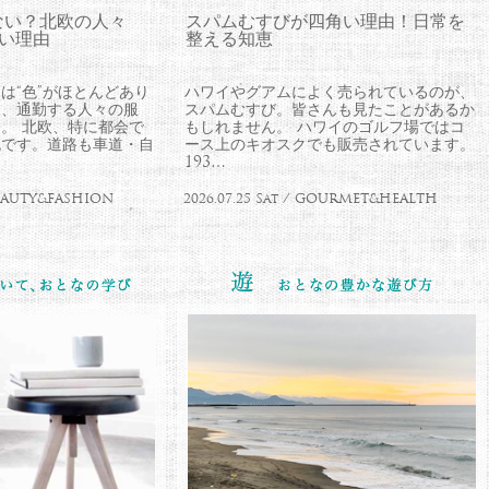
ない？北欧の人々
スパムむすびが四角い理由！日常を
ない理由
整える知恵
は“色”がほとんどあり
ハワイやグアムによく売られているのが、
中、通勤する人々の服
スパムむすび。皆さんも見たことがあるか
。 北欧、特に都会で
もしれません。 ハワイのゴルフ場ではコ
流です。道路も車道・自
ース上のキオスクでも販売されています。
193…
 BEAUTY&FASHION
2026.07.25 Sat / GOURMET&HEALTH