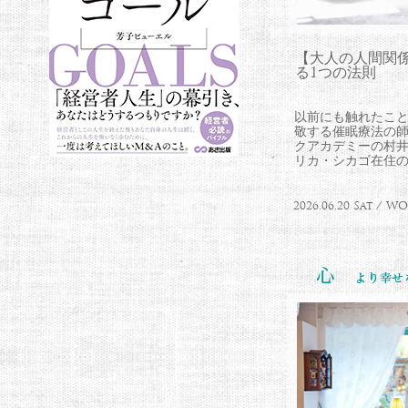
【大人の人間関
る1つの法則
以前にも触れたこ
敬する催眠療法の
クアカデミーの村
リカ・シカゴ在住のLa
2026.06.20 Sat / 