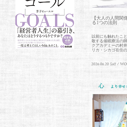
【大人の人間関
る1つの法則
以前にも触れたこ
敬する催眠療法の
クアカデミーの村
リカ・シカゴ在住のLa
2026.06.20 Sat / 