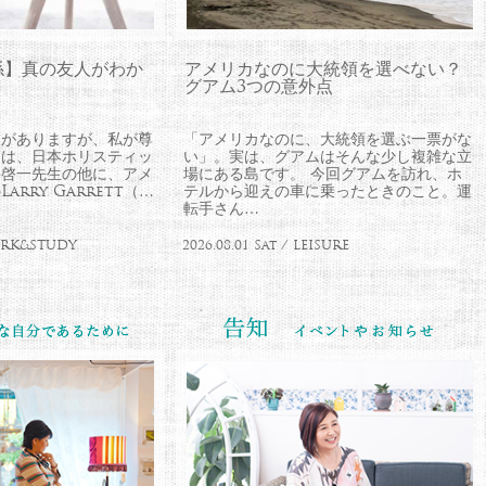
係】真の友人がわか
アメリカなのに大統領を選べない？
グアム3つの意外点
とがありますが、私が尊
「アメリカなのに、大統領を選ぶ一票がな
師は、日本ホリスティッ
い」。実は、グアムはそんな少し複雑な立
井啓一先生の他に、アメ
場にある島です。 今回グアムを訪れ、ホ
rry Garrett（…
テルから迎えの車に乗ったときのこと。運
転手さん…
WORK&STUDY
2026.08.01 Sat / LEISURE