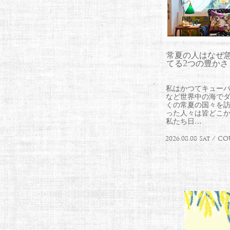
常夏の人はなぜ
てる2つの豊かさ
私はかつてキュー
など世界中の海で
くの常夏の国々を
った人々は皆どこ
私たち日…
2026.08.08 Sat / 