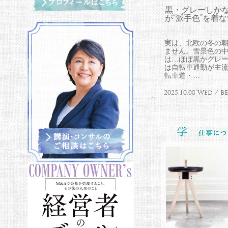
黒・グレーしか
が“派手色”を着
実は、北欧の冬の朝
ません。雪景色の
は…ほぼ黒かグレー
は自転車通勤が主
転車道・…
2025.10.08 Wed /