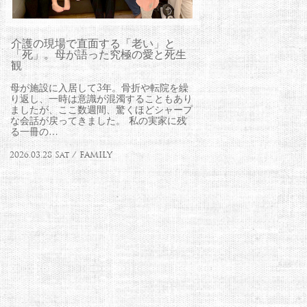
介護の現場で直面する「老い」と
「死」。母が語った究極の愛と死生
観
母が施設に入居して3年。骨折や転院を繰
り返し、一時は意識が混濁することもあり
ましたが、ここ数週間、驚くほどシャープ
な会話が戻ってきました。 私の実家に残
る一冊の…
2026.03.28 Sat / FAMILY