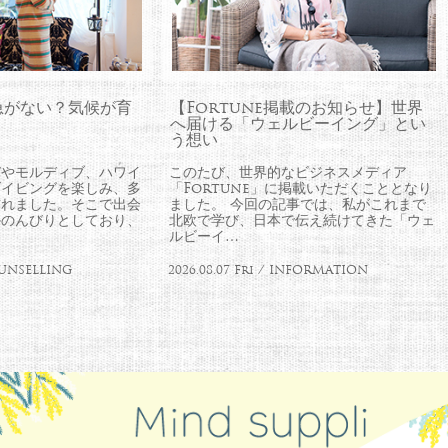
急がない？気候が育
【Fortune掲載のお知らせ】世界
へ届ける「ウェルビーイング」とい
う想い
バやモルディブ、ハワイ
このたび、世界的なビジネスメディア
ダイビングを楽しみ、多
「Fortune」に掲載いただくこととなり
訪れました。そこで出会
ました。 今回の記事では、私がこれまで
かのんびりとしており、
北欧で学び、日本で伝え続けてきた「ウェ
ルビーイ…
COUNSELLING
2026.08.07 Fri / INFORMATION