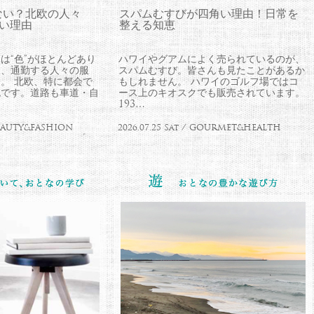
ない？北欧の人々
スパムむすびが四角い理由！日常を
ない理由
整える知恵
は“色”がほとんどあり
ハワイやグアムによく売られているのが、
中、通勤する人々の服
スパムむすび。皆さんも見たことがあるか
。 北欧、特に都会で
もしれません。 ハワイのゴルフ場ではコ
流です。道路も車道・自
ース上のキオスクでも販売されています。
193…
 BEAUTY&FASHION
2026.07.25 Sat / GOURMET&HEALTH