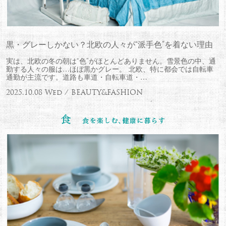
黒・グレーしかない？北欧の人々が“派手色”を着ない理由
実は、北欧の冬の朝は“色”がほとんどありません。雪景色の中、通
勤する人々の服は…ほぼ黒かグレー。 北欧、特に都会では自転車
通勤が主流です。道路も車道・自転車道・…
2025.10.08 Wed / BEAUTY&FASHION