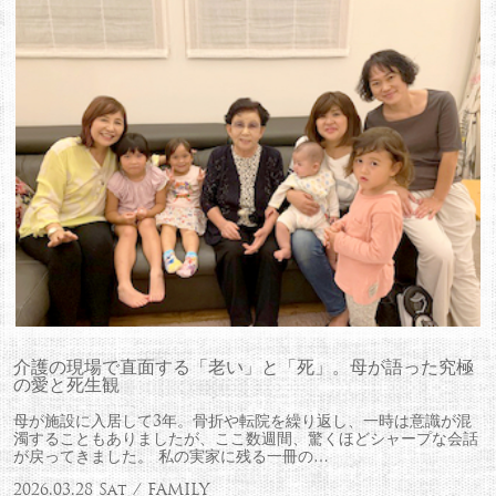
介護の現場で直面する「老い」と「死」。母が語った究極
の愛と死生観
母が施設に入居して3年。骨折や転院を繰り返し、一時は意識が混
濁することもありましたが、ここ数週間、驚くほどシャープな会話
が戻ってきました。 私の実家に残る一冊の…
2026.03.28 Sat / FAMILY