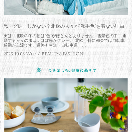
黒・グレーしかない？北欧の人々が“派手色”を着ない理由
実は、北欧の冬の朝は“色”がほとんどありません。雪景色の中、通
勤する人々の服は…ほぼ黒かグレー。 北欧、特に都会では自転車
通勤が主流です。道路も車道・自転車道・…
2025.10.08 Wed / BEAUTY&FASHION