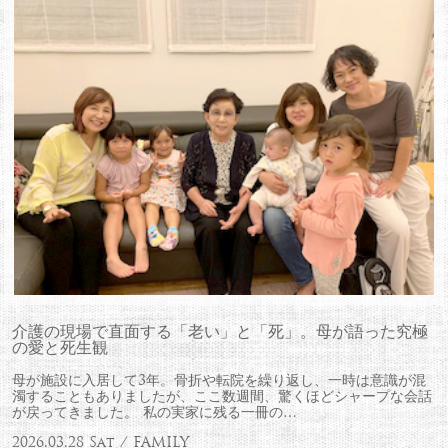
介護の現場で直面する「老い」と「死」。母が語った究極
の愛と死生観
母が施設に入居して3年。骨折や転院を繰り返し、一時は意識が混
濁することもありましたが、ここ数週間、驚くほどシャープな会話
が戻ってきました。 私の実家に残る一冊の…
2026.03.28 Sat / FAMILY