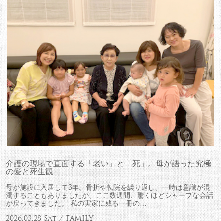
介護の現場で直面する「老い」と「死」。母が語った究極
の愛と死生観
母が施設に入居して3年。骨折や転院を繰り返し、一時は意識が混
濁することもありましたが、ここ数週間、驚くほどシャープな会話
が戻ってきました。 私の実家に残る一冊の…
2026.03.28 Sat / FAMILY