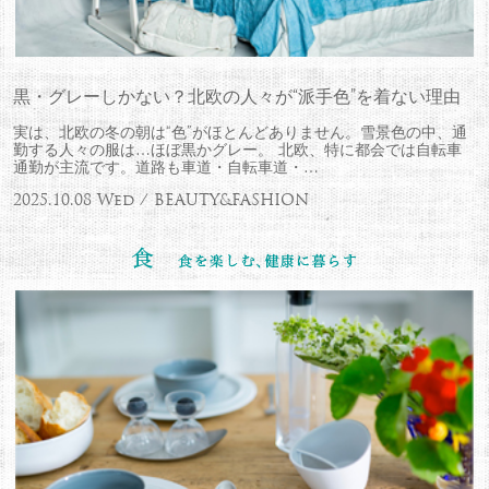
黒・グレーしかない？北欧の人々が“派手色”を着ない理由
実は、北欧の冬の朝は“色”がほとんどありません。雪景色の中、通
勤する人々の服は…ほぼ黒かグレー。 北欧、特に都会では自転車
通勤が主流です。道路も車道・自転車道・…
2025.10.08 Wed / BEAUTY&FASHION