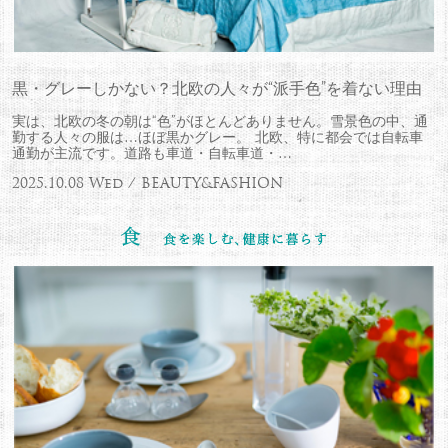
黒・グレーしかない？北欧の人々が“派手色”を着ない理由
実は、北欧の冬の朝は“色”がほとんどありません。雪景色の中、通
勤する人々の服は…ほぼ黒かグレー。 北欧、特に都会では自転車
通勤が主流です。道路も車道・自転車道・…
2025.10.08 Wed / BEAUTY&FASHION