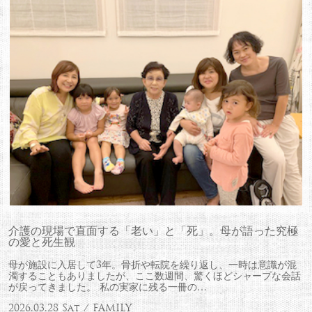
介護の現場で直面する「老い」と「死」。母が語った究極
の愛と死生観
母が施設に入居して3年。骨折や転院を繰り返し、一時は意識が混
濁することもありましたが、ここ数週間、驚くほどシャープな会話
が戻ってきました。 私の実家に残る一冊の…
2026.03.28 Sat / FAMILY