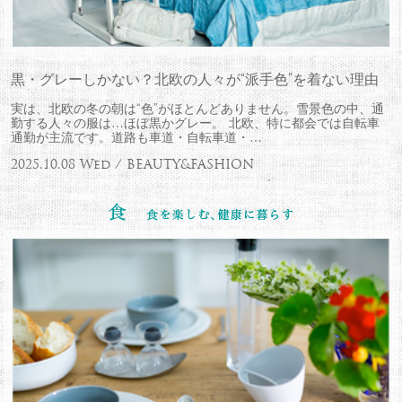
黒・グレーしかない？北欧の人々が“派手色”を着ない理由
実は、北欧の冬の朝は“色”がほとんどありません。雪景色の中、通
勤する人々の服は…ほぼ黒かグレー。 北欧、特に都会では自転車
通勤が主流です。道路も車道・自転車道・…
2025.10.08 Wed / BEAUTY&FASHION