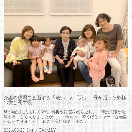
介護の現場で直面する「老い」と「死」。母が語った究極
の愛と死生観
母が施設に入居して3年。骨折や転院を繰り返し、一時は意識が混
濁することもありましたが、ここ数週間、驚くほどシャープな会話
が戻ってきました。 私の実家に残る一冊の…
2026.03.28 Sat / FAMILY