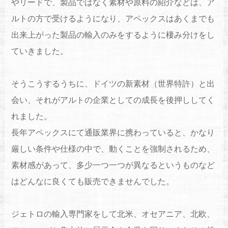
やリードで
、製品ではなく素材や原料の紹介などは、
ア
ルトの方で受けるようになり、
アペックスはあくまでも
出来上がった製品の輸入のみをするように
棲み分けをし
ていきました。
そうこうするうちに、ドイツの新素材（世界特許）と出
会い、
それがアルトの企業としての成長を後押ししてく
れました。
長年アペックスにて通販業界に携わっていると、
かなり
厳しい条件や仕様の中で、動くことを強制されるため、
素材感があって、
多少一つ一つが異なるというものなど
はどんなに良くても販売でき
ませんでした。
ジェトロの輸入専門家をして北米、オセアニア、北欧、