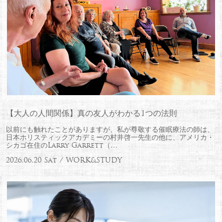
【大人の人間関係】真の友人がわかる1つの法則
以前にも触れたことがありますが、私が尊敬する催眠療法の師は、
日本ホリスティックアカデミーの村井啓一先生の他に、アメリカ・
シカゴ在住のLarry Garrett（…
2026.06.20 Sat / WORK&STUDY