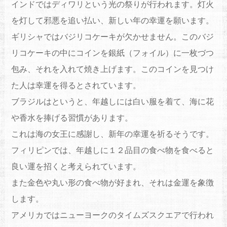
インドではディワリという光の祭りが行われます。
灯火
を灯して邪悪を追い払い、新しい年の幸運を願います。
ギリシャではバジリコケーキが欠かせません。
このバジ
リコケーキの中にコインを銀紙（フォイル）
に一枚づつ
包み、それを入れて焼き上げます。
このコインを見つけ
た人は幸運を得るとされています。
ブラジルはというと、年越しには白い服を着て、海に花
や香水を捧げる習慣があります。
これは海の女王に感謝し、新年の幸運を祈るそうです。
フィリピンでは、
年越しに１２品目の食べ物を食べると
良い運を招くと考えられ
ています。
また金色や丸い形の食べ物が好まれ、それは金運を象徴
します。
アメリカではニューヨークのタイムズスクエアで行われ