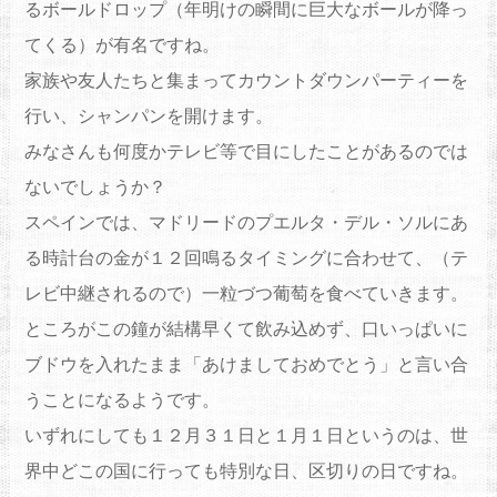
るボールドロップ（年明けの瞬間に巨大なボールが降っ
てくる）が有名です
ね。
家族や友人たちと集まってカウントダウンパーティーを
行い、シャンパンを開けます。
みなさんも何度かテレビ等で目にしたことがあるのでは
ないでしょ
うか？
スペインでは、マドリードのプエルタ・デル・
ソルにあ
る時計台の金が１２回鳴るタイミングに合わせて、（
テ
レビ中継されるので）一粒づつ葡萄を食べていきます。
ところがこの鐘が結構早くて飲み込めず、口いっぱいに
ブドウを入れたまま「
あけましておめでとう」と言い合
うことになるようです。
いずれにしても１２月３１日と１月１日というのは、
世
界中どこの国に行っても特別な日、区切りの日ですね。