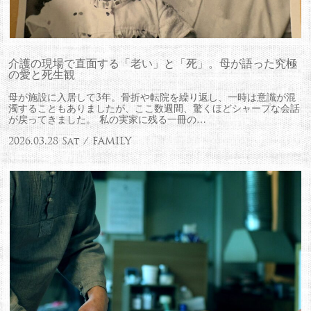
介護の現場で直面する「老い」と「死」。母が語った究極
の愛と死生観
母が施設に入居して3年。骨折や転院を繰り返し、一時は意識が混
濁することもありましたが、ここ数週間、驚くほどシャープな会話
が戻ってきました。 私の実家に残る一冊の…
2026.03.28 Sat / FAMILY