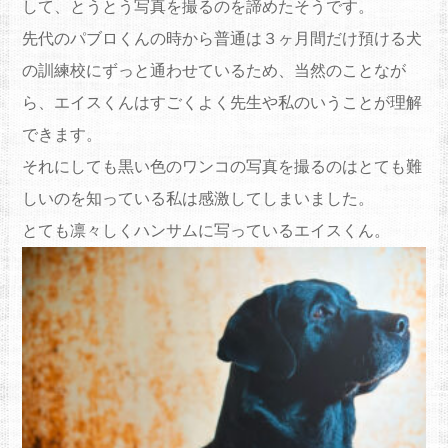
して、
とうとう写真を撮るのを諦めたそうです。
先代のパブロ
くん
の時から普通は３ヶ月間だけ預ける犬
の
訓
練校に
ずっと通わせているため、当然のことなが
ら、
エイス
くん
はすごくよく先生や私のいうことが理解
できます。
それにしても黒い色のワンコの写真を撮るのはとても難
しいのを知
っている私は感激してしまいま
した
。
とても凛々しくハンサムに写っている
エイス
くん
。