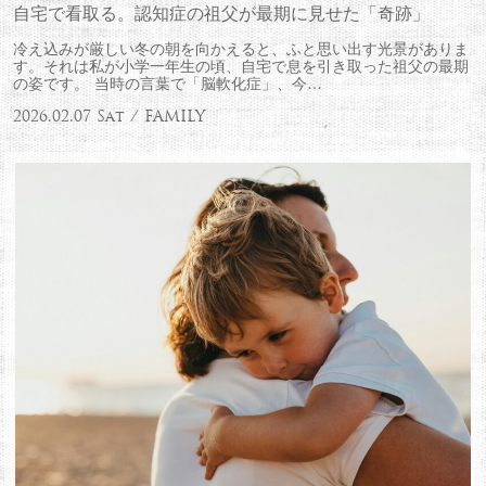
自宅で看取る。認知症の祖父が最期に見せた「奇跡」
冷え込みが厳しい冬の朝を向かえると、ふと思い出す光景がありま
す。それは私が小学一年生の頃、自宅で息を引き取った祖父の最期
の姿です。 当時の言葉で「脳軟化症」、今…
2026.02.07 Sat / FAMILY