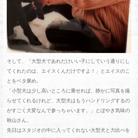
そして、「
大型犬であれだけいい子にしていう通りにし
てくれたのは、
エイス
くん
だけですよ！」と
エイス
のこ
とをベタ褒め。
「小型犬は少し高いところに乗せれば、
静かに写真を撮
らせてくれるけれど、
大型犬はもうハンドリングするの
がすごく大変なんで参っちゃいま
す。」とぼやき気味の
秋山さん。
先日はスタジオの中に入ってくれない大型犬と力比べを