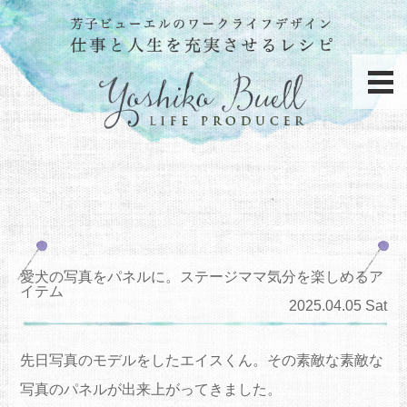
愛犬の写真をパネルに。ステージママ気分を楽しめるア
イテム
2025.04.05 Sat
先日写真の
モデル
を
した
エイス
くん
。その素敵な素敵な
写真のパネルが出来上がってきま
した
。