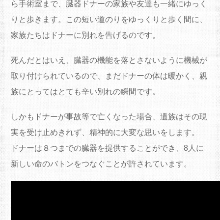
ら手術室まで、臓器ドナーの家族や友達も一緒にゆっく
りと歩きます。この短い道のりをゆっくりと歩く間に、
家族たちはドナーに別れを告げるのです。
死んだとはいえ、臓器の機能を落とさないように機械が
取り付けられているので、まだドナーの体は暖かく、親
族にとってはとても辛い別れの瞬間です。
しかもドナーが事故等で亡くなった場合、遺族はその現
実を受け止めきれず、精神的に大変な思いをします。
ドナーは８つまでの臓器を提供することができ、8人に
新しい命のバトンをつなぐことが許されています。