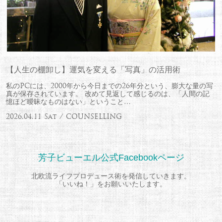
【人生の棚卸し】運気を変える「写真」の活用術
私のPCには、2000年から今日までの26年分という、膨大な量の写
真が保存されています。 改めて見返して感じるのは、「人間の記
憶ほど曖昧なものはない」ということ…
2026.04.11 Sat / COUNSELLING
芳子ビューエル公式Facebookページ
北欧流ライフプロデュース術を発信していきます。
「いいね！」をお願いいたします。