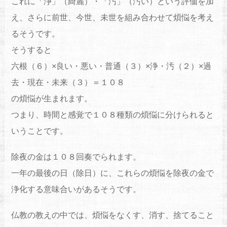
これに「浄」（綺麗）・「汚」（汚い）という評価を加
え、さらに前世、今世、未世を組み合わせて煩悩を考え
るそうです。
そうすると
六根（６）×良い・悪い・普通（３）×浄・汚（２）×過
去・現在・未来（３）＝１０８
の煩悩が生まれます。
つまり、時間と感覚で１０８種類の煩悩に分けられると
いうことです。
除夜の金は１０８回奏でられます。
一年の最後の日（除日）に、これらの煩悩を除夜の金で
浄化する意味合いがあるそうです。
仏教の教えの中では、煩悩をなくす、消す、捨てること