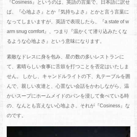
『Cosiness』というのは、英語の言葉で、日本語に訳せ
ば、『心地よさ』とか『気持ちよさ』とかと言う言葉に
なってしまいますが、英語で表現したら、『a state of w
arm snug comfort』、つまり『温かくて潜り込みたくな
るような心地よさ』という意味になります。
素敵なドレスに身を包み、星の数の多いレストランに
て、素晴らしい食事に舌鼓を打つことを否定はいたしま
せん。 しかし、キャンドルライトの下、丸テーブルを囲
んで、親しい友達と、心置ない会話をかわしながら、温
かいスープにホームメイドのパンを浸して食べている時
の、なんとも言えない心地よさ。それが『Cosiness』な
のです。