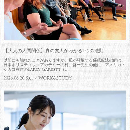
【大人の人間関係】真の友人がわかる1つの法則
以前にも触れたことがありますが、私が尊敬する催眠療法の師は、
日本ホリスティックアカデミーの村井啓一先生の他に、アメリカ・
シカゴ在住のLarry Garrett（…
2026.06.20 Sat / WORK&STUDY