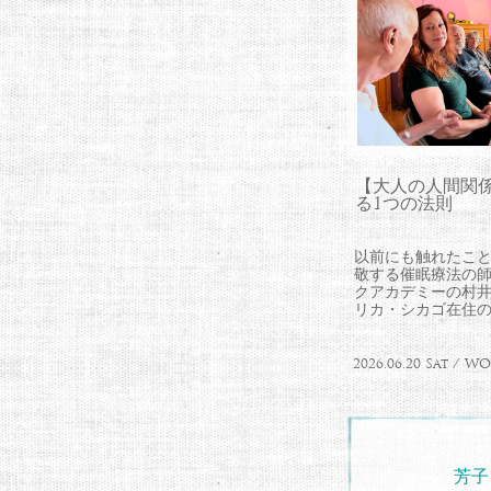
【大人の人間関
る1つの法則
以前にも触れたこ
敬する催眠療法の
クアカデミーの村
リカ・シカゴ在住のLa
2026.06.20 Sat / 
芳子