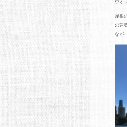
ウオ
屋根
の建
なが