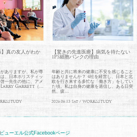
係】真の友人がわか
【驚きの先進医療】病気を待たない
iPS細胞バンクの理由
とがありますが、私が尊
年齢と共に将来の健康に不安を感じること
師は、日本ホリスティッ
はありませんか？ 4社を経営し、日本と北
井啓一先生の他に、アメ
欧を行き来する多忙な「働き方」をしてい
rry Garrett（…
た頃。私は自身の健康を過信し、ある日突
然、疲…
WORK&STUDY
2026.06.13 Sat / WORK&STUDY
ビューエル公式Facebookページ