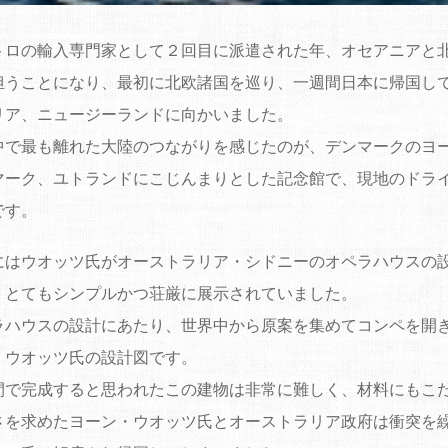
トロの輸入専門家として２回目に派遣された年、オセアニアと
担うことになり、最初に北欧諸国を巡り、一週間日本に帰国し
リア、ニュージーランドに向かいました。
中で最も離れた大陸のつながりを感じたのが、デンマークのヨ
マーク、ユトランドにこじんまりとした記念館で、現地のドラ
です。
にはウオッツ氏がオーストラリア・シドニーのオペラハウスの
、とてもシンプルかつ荘厳に展示されていました。
ラハウスの設計にあたり、世界中から原案を集めてコンペを開
・ウオッツ氏の設計図です。
間で完成すると思われたこの建物は非常に難しく、材料にもこ
さを求めたヨーン・ウオッツ氏とオーストラリア政府は衝突を