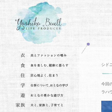
シド
今回
ラハ