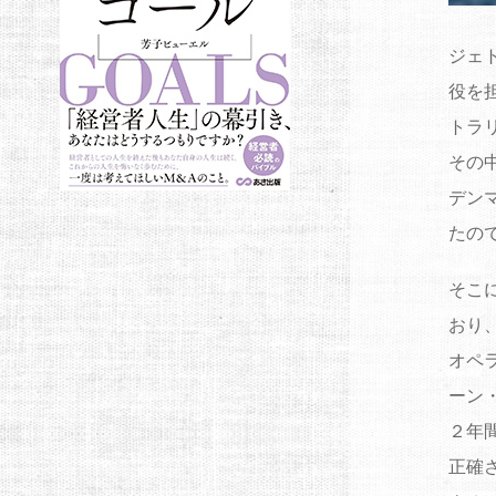
ジェ
役を
トラ
その
デン
たの
そこ
おり
オペ
ーン
２年
正確