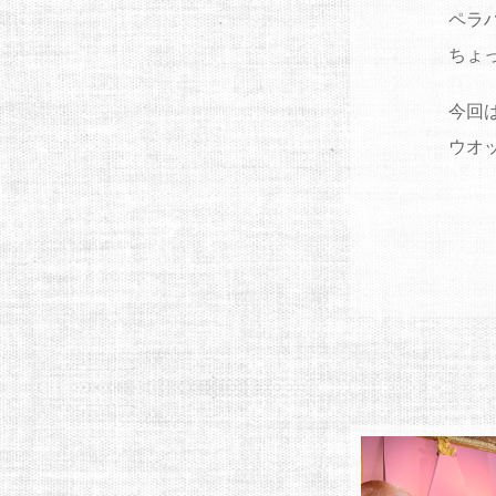
ペラ
ちょ
今回
ウオ