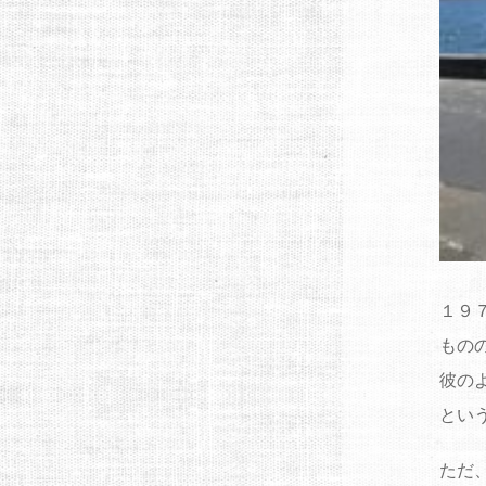
１９
もの
彼の
とい
ただ