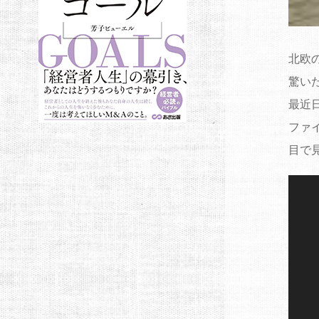
北欧
驚い
最近
ファ
目で
動
画
プ
レ
ー
ヤ