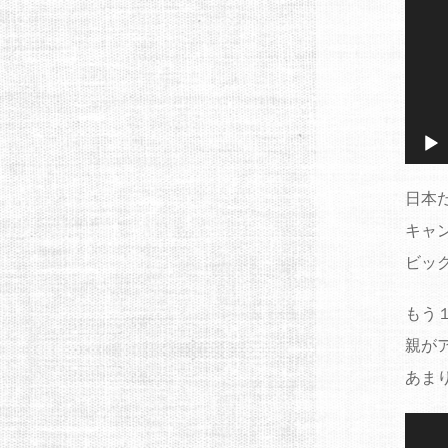
日本
キャ
ビッ
もう
親が
あま
動