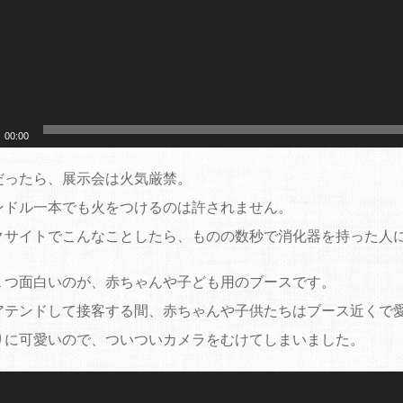
00:00
だったら、展示会は火気厳禁。
ンドル一本でも火をつけるのは許されません。
クサイトでこんなことしたら、ものの数秒で消化器を持った人
１つ面白いのが、赤ちゃんや子ども用のブースです。
アテンドして接客する間、赤ちゃんや子供たちはブース近くで
りに可愛いので、ついついカメラをむけてしまいました。