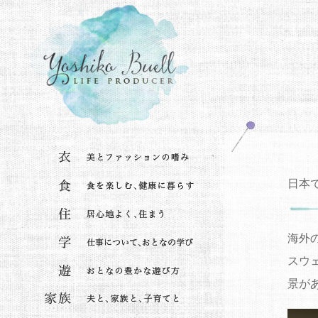
日本
海外
スウ
景が