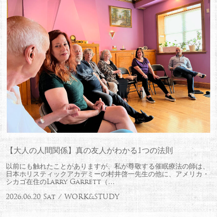
【大人の人間関係】真の友人がわかる1つの法則
以前にも触れたことがありますが、私が尊敬する催眠療法の師は、
日本ホリスティックアカデミーの村井啓一先生の他に、アメリカ・
シカゴ在住のLarry Garrett（…
2026.06.20 Sat / WORK&STUDY