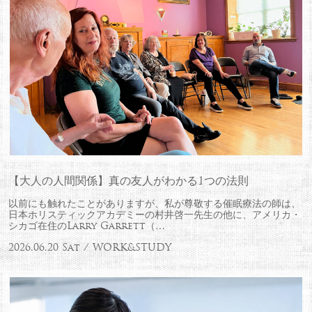
【大人の人間関係】真の友人がわかる1つの法則
以前にも触れたことがありますが、私が尊敬する催眠療法の師は、
日本ホリスティックアカデミーの村井啓一先生の他に、アメリカ・
シカゴ在住のLarry Garrett（…
2026.06.20 Sat / WORK&STUDY