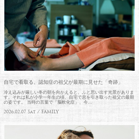
自宅で看取る。認知症の祖父が最期に見せた「奇跡」
冷え込みが厳しい冬の朝を向かえると、ふと思い出す光景がありま
す。それは私が小学一年生の頃、自宅で息を引き取った祖父の最期
の姿です。 当時の言葉で「脳軟化症」、今…
2026.02.07 Sat / FAMILY