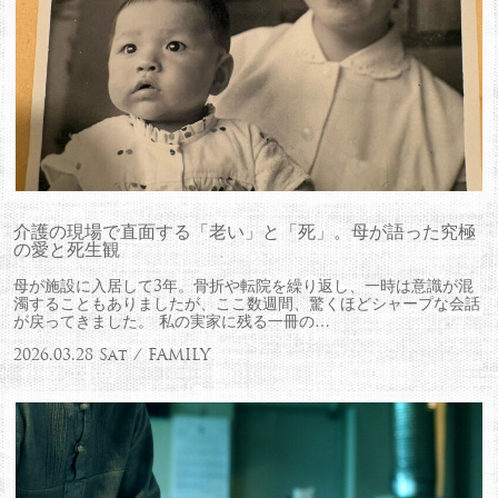
介護の現場で直面する「老い」と「死」。母が語った究極
の愛と死生観
母が施設に入居して3年。骨折や転院を繰り返し、一時は意識が混
濁することもありましたが、ここ数週間、驚くほどシャープな会話
が戻ってきました。 私の実家に残る一冊の…
2026.03.28 Sat / FAMILY