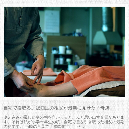
自宅で看取る。認知症の祖父が最期に見せた「奇跡」
冷え込みが厳しい冬の朝を向かえると、ふと思い出す光景がありま
す。それは私が小学一年生の頃、自宅で息を引き取った祖父の最期
の姿です。 当時の言葉で「脳軟化症」、今…