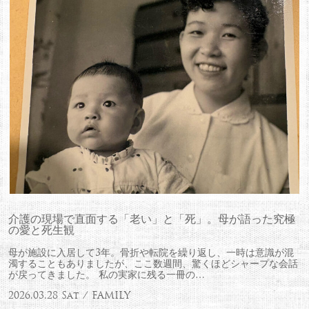
介護の現場で直面する「老い」と「死」。母が語った究極
の愛と死生観
母が施設に入居して3年。骨折や転院を繰り返し、一時は意識が混
濁することもありましたが、ここ数週間、驚くほどシャープな会話
が戻ってきました。 私の実家に残る一冊の…
2026.03.28 Sat / FAMILY