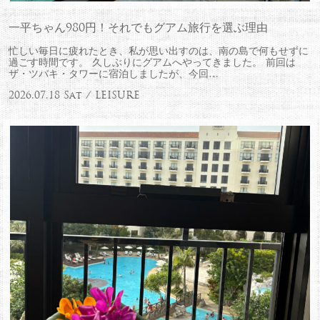
一平ちゃん980円！それでもグアム旅行を選ぶ理由
忙しい毎日に疲れたとき、私が思い出すのは、南の島で何もせずに
過ごす時間です。 久しぶりにグアムへやってきました。 前回は
ザ・ツバキ・タワーに宿泊しましたが、今回…
2026.07.18 Sat / LEISURE