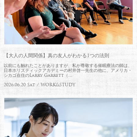
【大人の人間関係】真の友人がわかる1つの法則
以前にも触れたことがありますが、私が尊敬する催眠療法の師は、
日本ホリスティックアカデミーの村井啓一先生の他に、アメリカ・
シカゴ在住のLarry Garrett（…
2026.06.20 Sat / WORK&STUDY