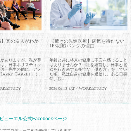
係】真の友人がわか
【驚きの先進医療】病気を待たない
iPS細胞バンクの理由
とがありますが、私が尊
年齢と共に将来の健康に不安を感じること
師は、日本ホリスティッ
はありませんか？ 4社を経営し、日本と北
井啓一先生の他に、アメ
欧を行き来する多忙な「働き方」をしてい
rry Garrett（…
た頃。私は自身の健康を過信し、ある日突
然、疲…
WORK&STUDY
2026.06.13 Sat / WORK&STUDY
ビューエル公式Facebookページ
イフプロデュース術を発信していきます。