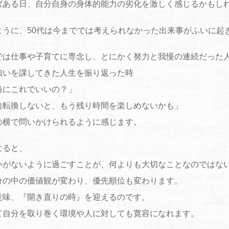
ばある日、自分自身の身体的能力の劣化を激しく感じるかもし
ように、50代は今まででは考えられなかった出来事がふいに起
では仕事や子育てに専念し、とにかく努力と我慢の連続だった
強いを課してきた人生を振り返った時
当にこれでいいの？」
向転換しないと、もう残り時間を楽しめないかも」
の横で問いかけられるように感じます。
なると、
いがないように過ごすことが、何よりも大切なことなのではな
分の中の価値観が変わり、優先順位も変わります。
意味、『開き直りの時』を迎えるのです。
て自分を取り巻く環境や人に対しても寛容になれます。