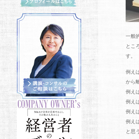
一般
とこ
す。
例え
から
例え
例え
例え
例え
と思