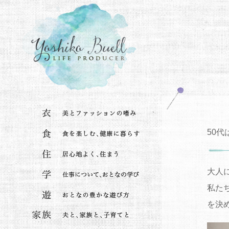
50
大人
私た
を決