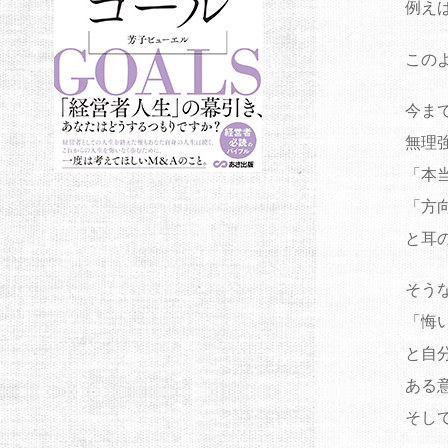
例え
この
今ま
無理
「本
「方
と耳
そう
「悔
と自
ある
そし