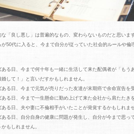
的な「良し悪し」は普遍的なもの、変わらないものだと思いま
ろが50代に入ると、今まで自分が従っていた社会的ルールや倫
ばある日、今まで何十年も一緒に生活して来た配偶者が「もう
離婚して！」と言いだすかもしれません。
ばある日、今まで元気が売りだった友達が末期癌で余命宣告を
ばある日、今まで一生懸命に勤め上げて来た会社から肩たたき
ばある日、夫や妻に不倫相手がいたことが発覚するかもしれま
ばある日、自分自身の健康に問題が発生し、自分が今まで思っ
うかもしれません。