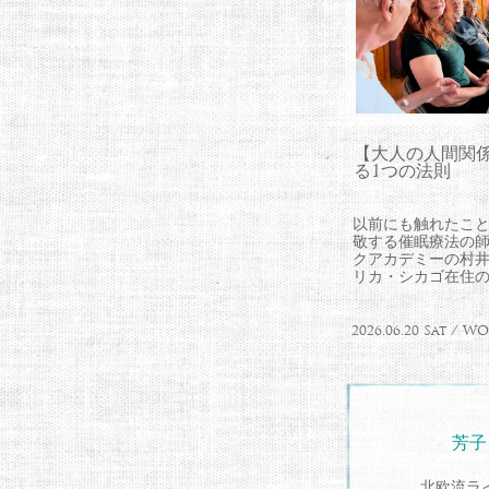
【大人の人間関
る1つの法則
以前にも触れたこ
敬する催眠療法の
クアカデミーの村
リカ・シカゴ在住のLa
2026.06.20 Sat / 
芳子
北欧流ラ