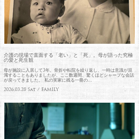
介護の現場で直面する「老い」と「死」。母が語った究極
の愛と死生観
母が施設に入居して3年。骨折や転院を繰り返し、一時は意識が混
濁することもありましたが、ここ数週間、驚くほどシャープな会話
が戻ってきました。 私の実家に残る一冊の…
2026.03.28 Sat / FAMILY