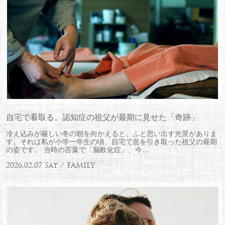
自宅で看取る。認知症の祖父が最期に見せた「奇跡」
冷え込みが厳しい冬の朝を向かえると、ふと思い出す光景がありま
す。それは私が小学一年生の頃、自宅で息を引き取った祖父の最期
の姿です。 当時の言葉で「脳軟化症」、今…
2026.02.07 Sat / FAMILY