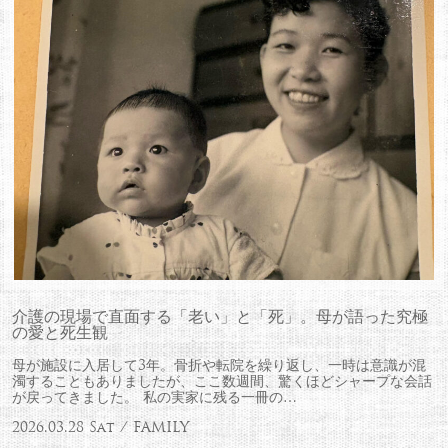
介護の現場で直面する「老い」と「死」。母が語った究極
の愛と死生観
母が施設に入居して3年。骨折や転院を繰り返し、一時は意識が混
濁することもありましたが、ここ数週間、驚くほどシャープな会話
が戻ってきました。 私の実家に残る一冊の…
2026.03.28 Sat / FAMILY