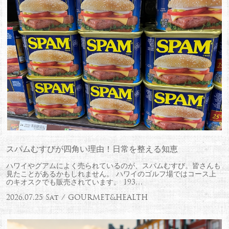
スパムむすびが四角い理由！日常を整える知恵
ハワイやグアムによく売られているのが、スパムむすび。皆さんも
見たことがあるかもしれません。 ハワイのゴルフ場ではコース上
のキオスクでも販売されています。 193…
2026.07.25 Sat / GOURMET&HEALTH