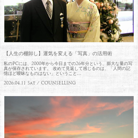
【人生の棚卸し】運気を変える「写真」の活用術
私のPCには、2000年から今日までの26年分という、膨大な量の写
真が保存されています。 改めて見返して感じるのは、「人間の記
憶ほど曖昧なものはない」ということ…
2026.04.11 Sat / COUNSELLING