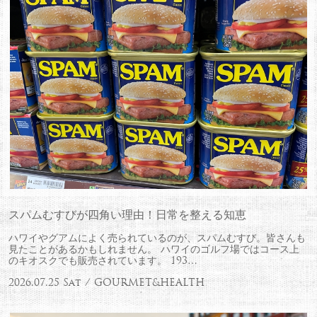
スパムむすびが四角い理由！日常を整える知恵
ハワイやグアムによく売られているのが、スパムむすび。皆さんも
見たことがあるかもしれません。 ハワイのゴルフ場ではコース上
のキオスクでも販売されています。 193…
2026.07.25 Sat / GOURMET&HEALTH