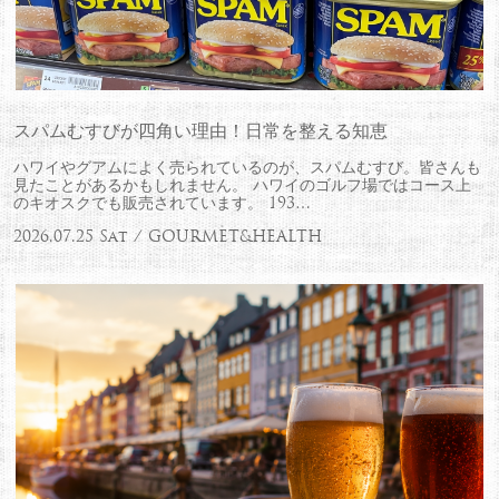
スパムむすびが四角い理由！日常を整える知恵
ハワイやグアムによく売られているのが、スパムむすび。皆さんも
見たことがあるかもしれません。 ハワイのゴルフ場ではコース上
のキオスクでも販売されています。 193…
2026.07.25 Sat / GOURMET&HEALTH