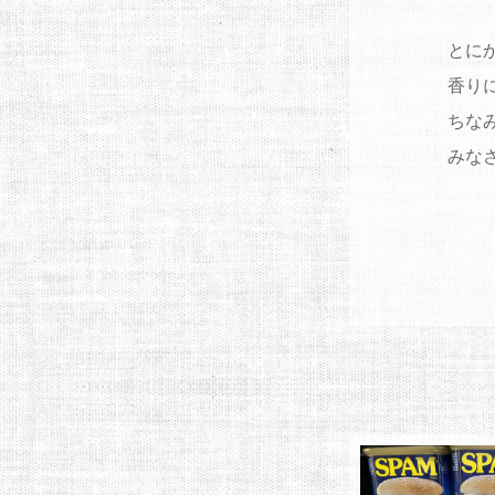
とに
香り
ちな
みな