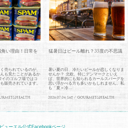
四角い理由！日常を
猛暑日はビール離れ？35度の不思議
よく売られているのが、
暑い夏の日、冷たいビールが恋しくなりま
さんも見たことがあるか
せんか？ 北欧、特にデンマークといえ
ワイのゴルフ場ではコ
ば、世界的にも知られるカールスバーグを
でも販売されています。
思い浮かべる方も多いかもしれません。私
も「夏＝冷…
 GOURMET&HEALTH
2026.07.04 Sat / GOURMET&HEALTH
ビューエル公式Facebookページ