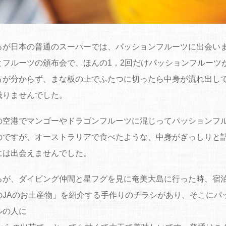
ろが日本の普通のスーパーでは、パッションフルーツに出会い
とフルーツの頒布会で、ほんの1，2回だけパッションフルーツ
方が分からず、まな板の上でふたつに切ったら中身が流れ出し
残りませんでした。
の空港でマンゴーやドラゴンフルーツに混じってパッションフ
のですが、オーストラリアで食べたような、中身がぎっしりと
には出会えませんでした。
ろが、ダイビング仲間と星フグを見に奄美大島に行った時、宿
のJAのお土産物」を紹介する手作りのチラシがあり、そこにパ
ルの人に