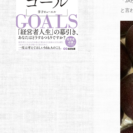
「J
と言