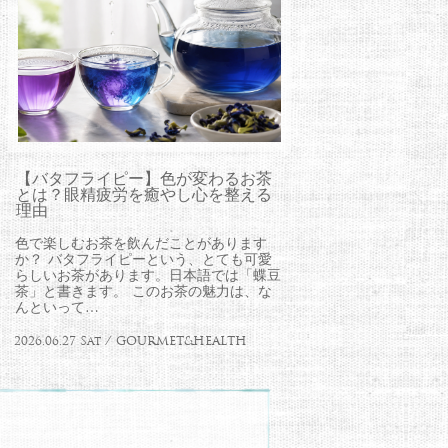
【バタフライピー】色が変わるお茶
とは？眼精疲労を癒やし心を整える
理由
色で楽しむお茶を飲んだことがあります
か？ バタフライピーという、とても可愛
らしいお茶があります。日本語では「蝶豆
茶」と書きます。 このお茶の魅力は、な
んといって…
2026.06.27 Sat / GOURMET&HEALTH