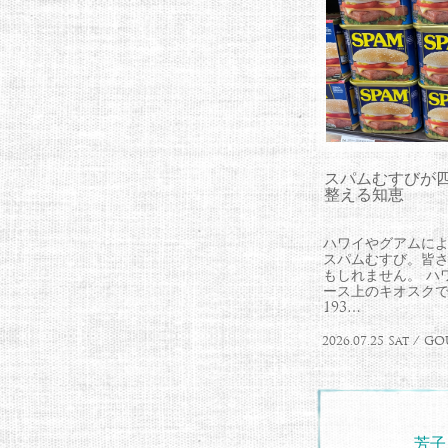
スパムむすびが
整える知恵
ハワイやグアムに
スパムむすび。皆
もしれません。 ハ
ース上のキオスク
193…
2026.07.25 Sat /
芳子