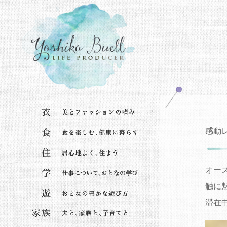
感動
オー
触に
滞在