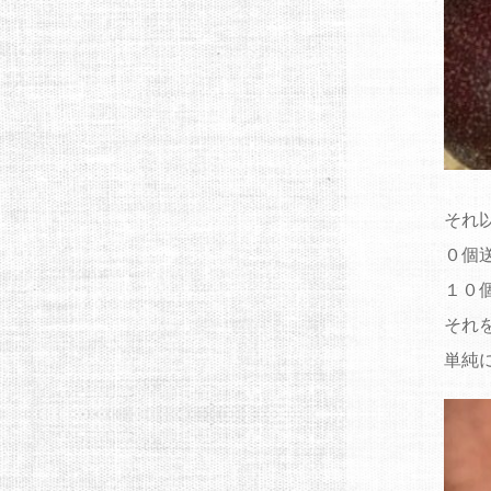
それ
０個
１０
それ
単純