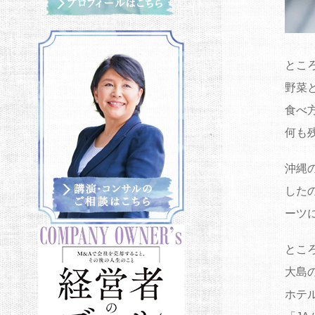
とこ
野菜
食べ
何も
沖縄
した
ーツ
とこ
大島
ホテ