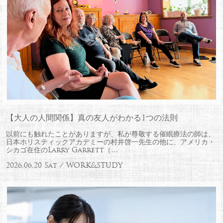
【大人の人間関係】真の友人がわかる1つの法則
以前にも触れたことがありますが、私が尊敬する催眠療法の師は、
日本ホリスティックアカデミーの村井啓一先生の他に、アメリカ・
シカゴ在住のLarry Garrett（…
2026.06.20 Sat / WORK&STUDY