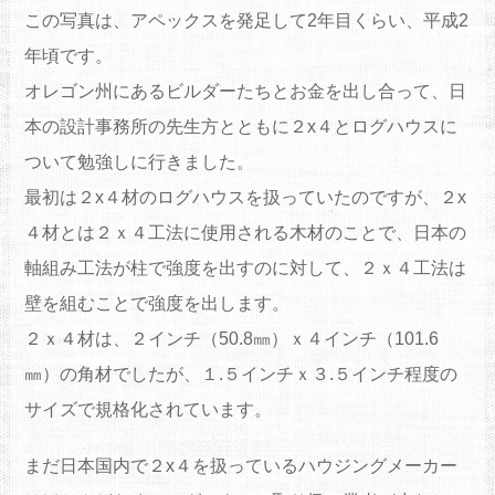
この写真は、アペックスを発足して2年目くらい、平成2
年頃です。
オレゴン州にあるビルダーたちとお金を出し合って、日
本の設計事務所の先生方とともに２x４とログハウスに
ついて勉強しに行きました。
最初は２x４材のログハウスを扱っていたのですが、２x
４材とは２ｘ４工法に使用される木材のことで、日本の
軸組み工法が柱で強度を出すのに対して、２ｘ４工法は
壁を組むことで強度を出します。
２ｘ４材は、２インチ（50.8㎜）ｘ４インチ（101.6
㎜）の角材でしたが、１.５インチｘ３.５インチ程度の
サイズで規格化されています。
まだ日本国内で２x４を扱っているハウジングメーカー