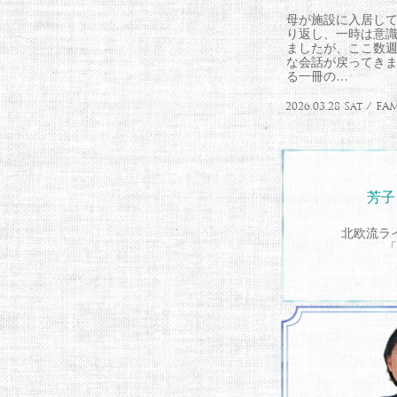
母が施設に入居して
り返し、一時は意
ましたが、ここ数
な会話が戻ってきま
る一冊の…
2026.03.28 Sat / FA
芳子
北欧流ラ
「