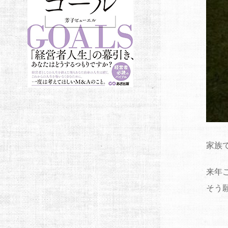
家族
来年
そう