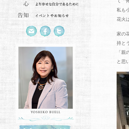
て「
私も
花火
家の
持と
「親
と思