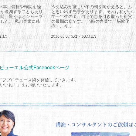
3年。骨折や転院を繰
冷え込みが厳しい冬の朝を向かえると、ふ
識が混濁することもあり
と思い出す光景があります。それは私が小
週間、驚くほどシャープ
学一年生の頃、自宅で息を引き取った祖父
した。 私の実家に残
の最期の姿です。 当時の言葉で「脳軟化
症」、今…
MILY
2026.02.07 Sat / FAMILY
ビューエル公式Facebookページ
イフプロデュース術を発信していきます。
いいね！」をお願いいたします。