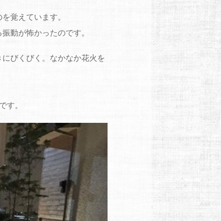
のを覚えています。
る振動が怖かったのです。
きにびくびく。なかなか花火を
です。