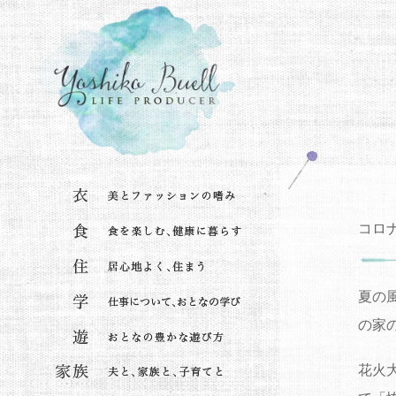
コロ
夏の
の家
花火