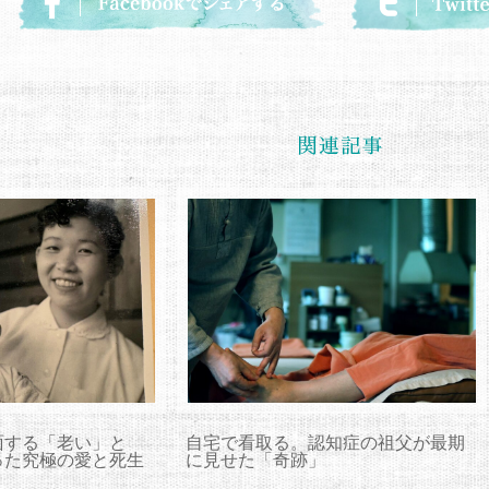
面する「老い」と
自宅で看取る。認知症の祖父が最期
った究極の愛と死生
に見せた「奇跡」