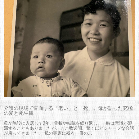
介護の現場で直面する「老い」と「死」。母が語った究極
の愛と死生観
母が施設に入居して3年。骨折や転院を繰り返し、一時は意識が混
濁することもありましたが、ここ数週間、驚くほどシャープな会話
が戻ってきました。 私の実家に残る一冊の…