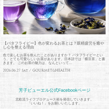
【バタフライピー】色が変わるお茶とは？眼精疲労を癒や
し心を整える理由
色で楽しむお茶を飲んだことがありますか？ バタフライピーとい
う、とても可愛らしいお茶があります。日本語では「蝶豆茶」と書
きます。 このお茶の魅力は、なんといって…
2026.06.27 Sat / GOURMET&HEALTH
芳子ビューエル公式Facebookページ
北欧流ライフプロデュース術を発信していきます。
「いいね！」をお願いいたします。