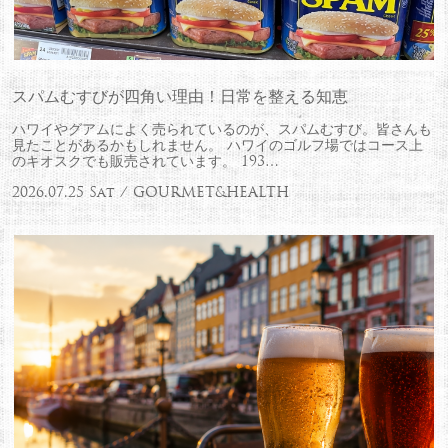
スパムむすびが四角い理由！日常を整える知恵
ハワイやグアムによく売られているのが、スパムむすび。皆さんも
見たことがあるかもしれません。 ハワイのゴルフ場ではコース上
のキオスクでも販売されています。 193…
2026.07.25 Sat / GOURMET&HEALTH