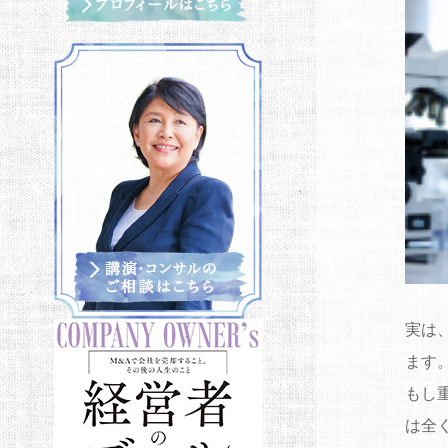
実は
ます
もし
は全