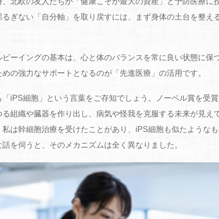
時、北欧の友人たちが「健康こそが最大の資産」と予防医療に
揺るぎない「自分軸」を取り戻すには、まず身体の土台を整え
ルビーイングの基本は、心と体のバランスを常に良い状態に保
ための強力なサポートとなるのが「先進医療」の活用です。
も「iPS細胞」という言葉をご存知でしょう。ノーベル賞を受
ゆる組織や臓器を作り出し、病気や怪我を克服する未来が見え
、私は幹細胞治療を受けたことがあり、iPS細胞も似たような
な話を伺うと、そのメカニズムは全く異なりました。