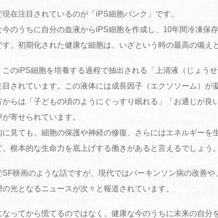
で現在注目されているのが「iPS細胞バンク」です。
な今のうちに自分の血液からiPS細胞を作成し、10年間冷凍保
です。初期化された健康な細胞は、いざという時の最高の備え
、このiPS細胞を培養する過程で抽出される「上清液（じょう
注目されています。この液体には成長因子（エクソソーム）が
方からは「子どもの頃のようにぐっすり眠れる」「お通じが良
声が寄せられています。
的に見ても、細胞の保護や神経の修復、さらにはエネルギーを
ど、根本的な生命力を底上げする働きがあると言えるでしょう
でSF映画のような話ですが、現代ではパーキンソン病の改善や
望の光となるニュースが次々と報道されています。
になってから慌てるのではなく、健康な今のうちに未来の自分