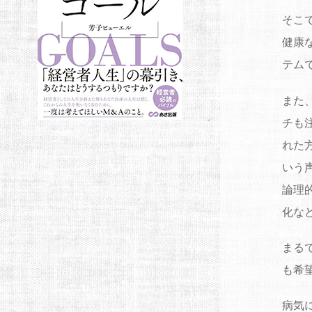
そこ
健康
テム
また
チも
れた
いう
論理
化な
まる
も希
病気