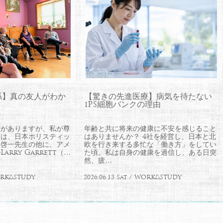
係】真の友人がわか
【驚きの先進医療】病気を待たない
iPS細胞バンクの理由
とがありますが、私が尊
年齢と共に将来の健康に不安を感じること
師は、日本ホリスティッ
はありませんか？ 4社を経営し、日本と北
井啓一先生の他に、アメ
欧を行き来する多忙な「働き方」をしてい
rry Garrett（…
た頃。私は自身の健康を過信し、ある日突
然、疲…
WORK&STUDY
2026.06.13 Sat / WORK&STUDY