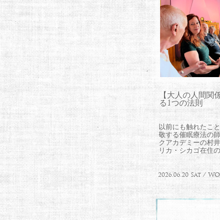
【大人の人間関
る1つの法則
以前にも触れたこ
敬する催眠療法の
クアカデミーの村
リカ・シカゴ在住のLa
2026.06.20 Sat / 