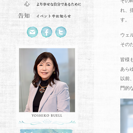
その
れ、
す。
ウェ
その
皆様
あら
以前
門的