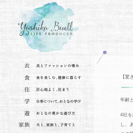
【驚
年齢
4社
し、