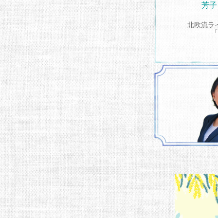
芳子
北欧流ラ
「