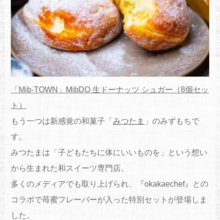
「Mib-TOWN」MibDO 生ドーナッツ シュガー（8個セッ
ト）
もう一つは新感覚の和菓子「
みつたま
」のみずもち
で
す。
みつたまは「子どもたちに体にいいものを」という想い
から生まれた和スイーツ専門店。
多くのメディアでも取り上げられ、『okakaechef』との
コラボで苺蜜フレーバーが入った特別セットが登場しま
した。