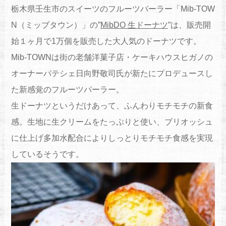
栃木県壬生市のスイーツのフルーツパーラー「Mib-TOW
N（
ミッブタウン）」の”
MibDO 生ドーナツ
”は、販売開
始１ヶ月で1万個を販売した大人気のドーナツです。
Mib-
TOWNは街の老舗洋菓子店・ケーキハウスヒガノの
オーナーパテシ
ェ日向野敬司氏が新たにプロデュースし
た新感覚のフルーツパーラ
ー。
生ドーナツというだけあって、ふんわりモチモチの新食
感。生地に生クリームをたっぷりと使い、
ブリオッシュ
に仕上げ多加水配合によりしっとりモチモチ食感を実
現
しているそうです。