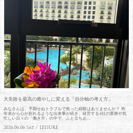
大失敗を最高の癒やしに変える「自分軸の考え方」
みなさんは、予期せぬトラブルで焦った経験はありませんか？ 昨
年末から心が折れるような出来事が続き、経営する4社の業務や気
忙しい日々の「働き方」の中で、ふと立ち止…
2026.06.06 Sat / LEISURE