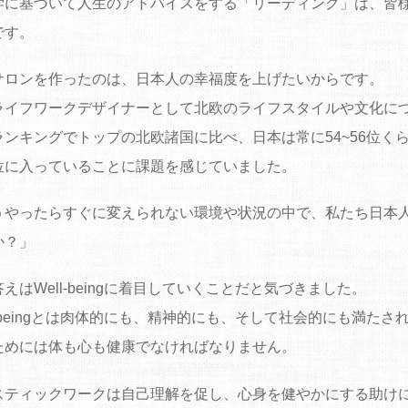
学に基づいて人生のアドバイスをする「リーディング」は、皆様
です。
サロンを作ったのは、日本人の幸福度を上げたいからです。
ライフワークデザイナーとして北欧のライフスタイルや文化に
ランキングでトップの北欧諸国に比べ、日本は常に54~56位く
位に入っていることに課題を感じていました。
うやったらすぐに変えられない環境や状況の中で、私たち日本
か？」
えはWell-beingに着目していくことだと気づきました。
l-beingとは肉体的にも、精神的にも、そして社会的にも満た
ためには体も心も健康でなければなりません。
スティックワークは自己理解を促し、心身を健やかにする助け