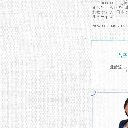
「Fortune」
ました。 今回の記
北欧で学び、日本
ルビーイ…
2026.08.07 Fri / 
芳子
北欧流ラ
「