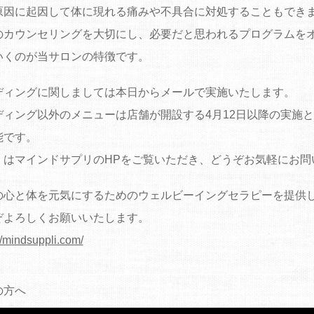
原因に起因して体に現れる痛みや不具合に対処することもでき
のカウンセリングを大切にし、必要だと思われるプログラムを
いくのが当サロンの特徴です。
ディングに関しましては本日からメールで実施いたします。
ディング以外のメニューは店舗が開設する4月12日以降の実施
能です。
くはマインドサプリのHPをご覧いただき、どうぞお気軽にお問
の心と体を元気にするためのウェルビーイングセラピーを提供
ぞよろしくお願いいたします。
//mindsuppli.com/
の方へ