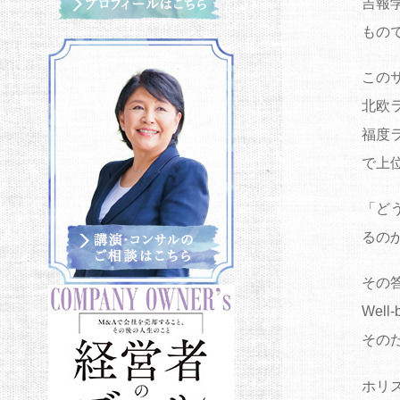
吉報
もの
この
北欧
福度
で上
「ど
るの
その答
Wel
その
ホリ