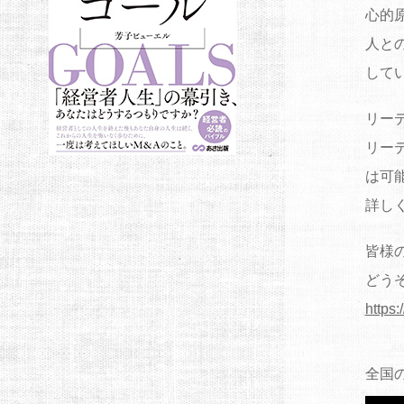
心的
人と
して
リー
リー
は可
詳し
皆様
どう
https:
全国